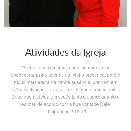
​Atividades da Igreja
"Assim, meus amados, como sempre vocês
obedeceram, não apenas na minha presença, porém
muito mais agora na minha ausência, ponham em
ação a salvação de vocês com temor e tremor, pois é
Deus quem efetua em vocês tanto o querer quanto o
realizar, de acordo com a boa vontade Dele.
".Filipenses 2:12-13