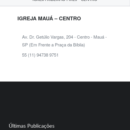
IGREJA MAUÁ – CENTRO
Av. Dr. Getúlio Vargas, 204 - Centro - Mauá -
SP (Em Frente a Praça da Bíblia)
55 (11) 94738 9751
Últimas Publicações