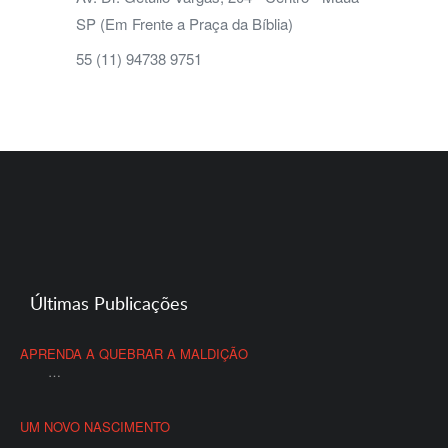
SP (Em Frente a Praça da Bíblia)
55 (11) 94738 9751
Últimas Publicações
APRENDA A QUEBRAR A MALDIÇÃO
…
UM NOVO NASCIMENTO
…