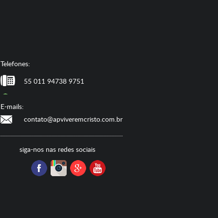
Telefones:
55 011 94738 9751
E-mails:
contato@apviveremcristo.com.br
siga-nos nas redes sociais